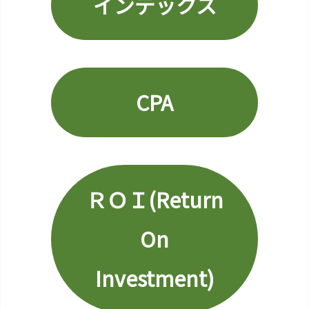
インデックス
Ｓ
Ｅ
Ｏ
2
3.
CPA
S
E
M
2
4.
ＲＯＩ(Return
ラ
イ
フ
On
タ
イ
Investment)
ム
バ