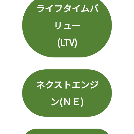
フ
ライフタイムバ
ロ
ー
リュー
1
9.
(LTV)
H
T
M
L
2
ネクストエンジ
0.
ラ
ン
ン(ＮＥ)
デ
ィ
ン
グ