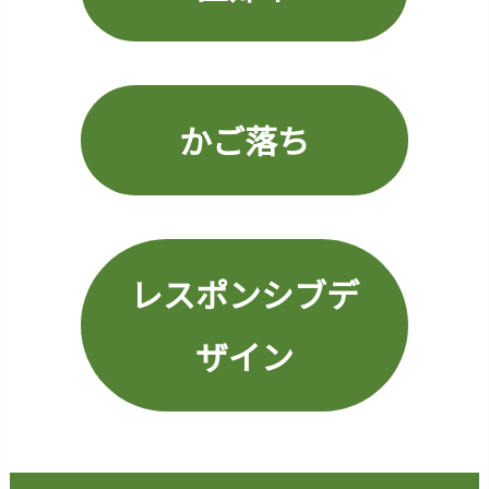
u
g
h
R
a
かご落ち
t
e)
2
6.
Ｒ
レスポンシブデ
Ｏ
Ｉ
ザイン
(R
e
t
u
r