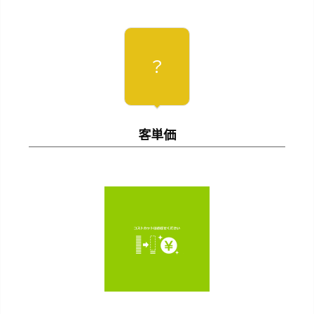
ブ
デ
ザ
？
イ
ン
3
7.
客単価
C
P
A
3
8.
R
S
S
3
9.