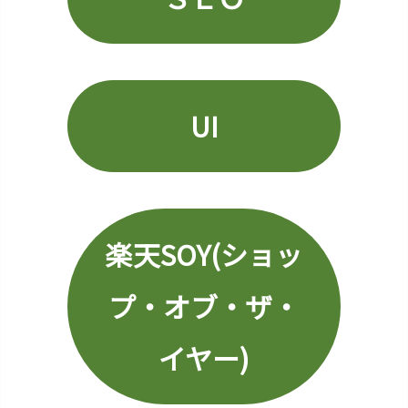
R
-
m
a
i
UI
l
(楽
天
市
場
楽天SOY(ショッ
メ
ル
マ
プ・オブ・ザ・
ガ)
1
イヤー)
1.
ロ