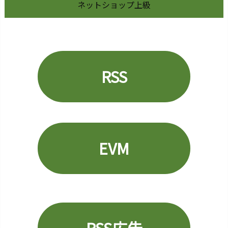
ネットショップ上級
n
O
n
I
n
v
RSS
e
s
t
m
e
EVM
n
t)
2
7.
ネ
ク