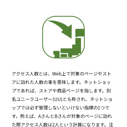
Ａ/
Ｂ
テ
ス
ト
3
0.
C
P
O
アクセス人数とは、Web上で対象のページやスト
3
アに訪れた人数の事を意味します。ネットショッ
1.
プであれば、ストアや商品ページを指します。別
C
名ユニークユーザー(UU)とも称され、ネットショ
M
ップでは必ず管理しないといけない指標の1つで
S
す。例えば、AさんとBさんが対象のページに訪れ
3
2.
た際アクセス人数は2人という計算になります。注