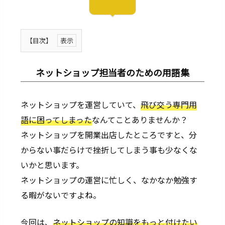
【目次】
1.
ネ
ネットショップ担当者のための用語集
ッ
ト
ネットショップを運営していて、
飛び交う専門用
シ
語に困ってしまった
なんてことありませんか？
ョ
ッ
ネットショップを開業出店したところですと、分
プ
からない事だらけで挫折してしまう事も少なくな
担
いかと思います。
当
ネットショップの運営に忙しく、なかなか勉強す
者
る暇がないですよね。
の
た
今回は、
ネットショップの知識をもっと付けたい
め