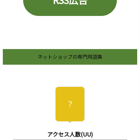
RSS広告
ス
ト
エ
ン
ジ
ン
（Ｎ
ネットショップの専門用語集
Ｅ）
2
8.
ア
ッ
プ
？
セ
ル
2
アクセス人数(UU)
9.