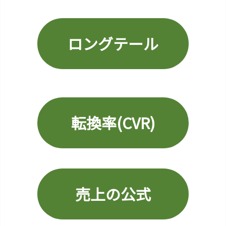
ン
グ
テ
ロングテール
ー
ル
1
2.
R
O
転換率(CVR)
A
S
(R
e
t
売上の公式
u
r
n