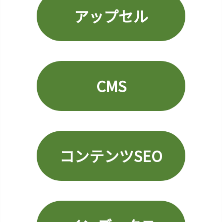
ペ
アップセル
ー
ジ
(Ｌ
Ｐ)
2
CMS
1.
カ
テ
ゴ
リ
ー
コンテンツSEO
ペ
ー
ジ
2
2.