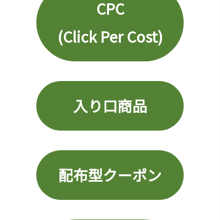
CPC
8.
C
(Click Per Cost)
P
C
(C
l
i
c
入り口商品
k
P
e
r
C
配布型クーポン
o
s
t)
9.