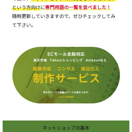
という方向け
に
専門用語の一覧を並べました！
の
用
随時更新していきますので、ぜひチェックしてみ
語
て下さい。
集
2.
ア
ク
セ
ス
人
数
(U
U)
3.
転
換
ネットショップの基本