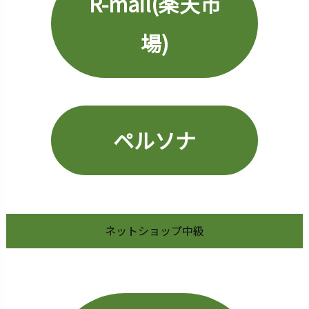
R-mail(楽天市
1
7.
場)
サ
ジ
ェ
ス
ト
ワ
ペルソナ
ー
ド
1
8.
キ
ネットショップ中級
ャ
ッ
シ
ュ