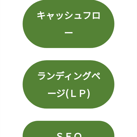
楽
キャッシュフロ
天
S
O
ー
Y
(シ
ョ
ッ
プ・
ランディングペ
オ
ブ・
ージ(ＬＰ)
ザ
イ
ヤ
ー)
1
0.
ＳＥＯ