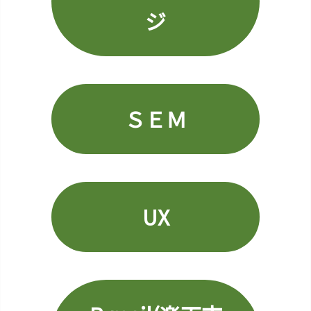
ポ
ジ
ン
1
5.
ペ
ル
ＳＥＭ
ソ
ナ
1
6.
配
布
UX
型
ク
ー
ポ
ン