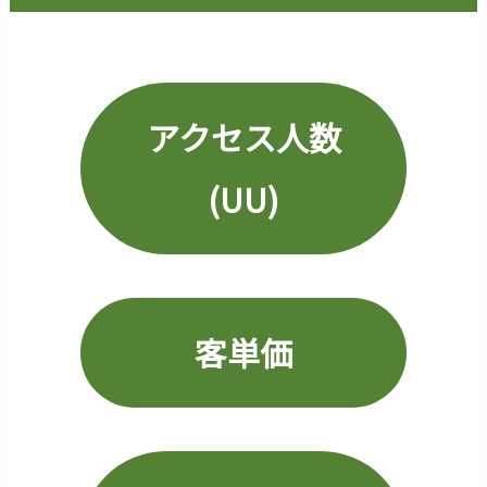
率
4.
客
単
価
アクセス人数
5.
売
(UU)
上
の
公
式
6.
客単価
U
I
7.
U
X