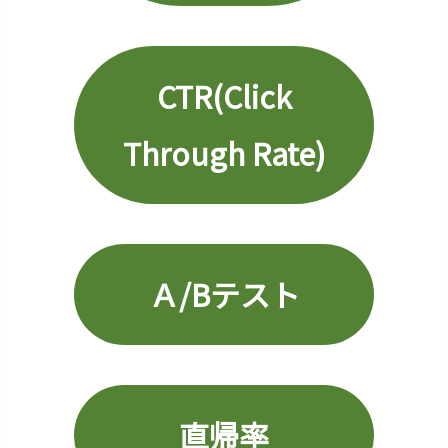
リ
ュ
ー
CTR(Click
2
5.
Through Rate)
C
T
R
(C
l
i
Ａ/Bテスト
c
k
T
h
r
直帰率
o