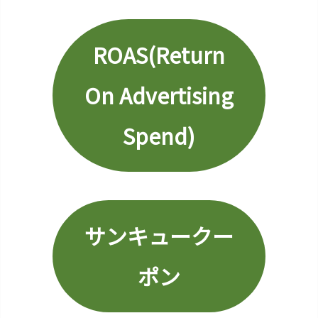
O
n
A
ROAS(Return
d
v
On Advertising
e
r
Spend)
t
i
s
i
n
g
サンキュークー
S
p
ポン
e
n