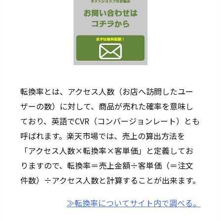
落
ち
3
5.
イ
ン
デ
転換率とは、アクセス人数（お店へ訪問したユー
ッ
ザーの数）に対して、商品が売れた確率を意味し
ク
ており、英語でCVR（コンバージョンレート）とも
ス
呼ばれます。楽天市場では、売上の算出方法を
3
「アクセス人数×転換率×客単価」と定義してお
6.
りますので、転換率＝売上金額÷客単価（＝注文
レ
ス
件数）÷アクセス人数と計算することが出来ます。
ポ
≫転換率についてサイト内で調べる。
ン
シ