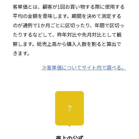
客単価とは、顧客が1回お買い物する際に使用する
R
平均の金額を意味します。期間を決めて測定する
S
S
のが通例で1か月ごとに区切ったり、年間で区切っ
広
たりするなどして、昨年対比や先月対比として観
告
察します。総売上高から購入人数を割ると算出で
4
きます。
0.
E
≫
客単価
についてサイト内で調べる。
V
M
？
売上の公式