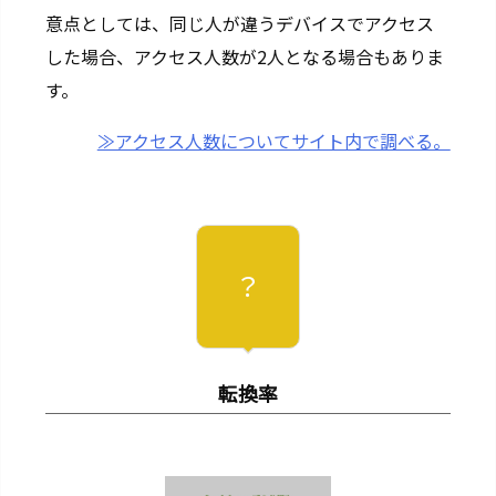
直
意点としては、同じ人が違うデバイスでアクセス
帰
した場合、アクセス人数が2人となる場合もありま
率
す。
3
3.
≫アクセス人数についてサイト内で調べる。
コ
ン
テ
ン
？
ツ
S
E
O
転換率
3
4.
か
ご