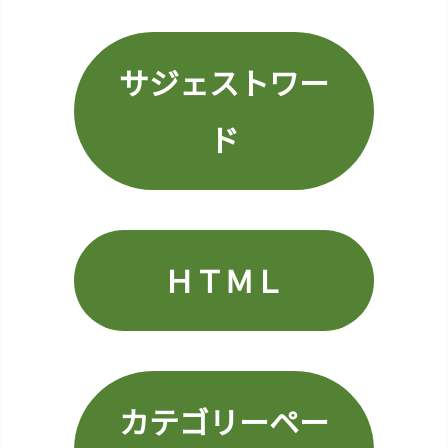
d)
1
3.
サジェストワー
入
り
ド
口
商
品
1
4.
サ
ＨＴＭＬ
ン
キ
ュ
ー
ク
カテゴリーペー
ー