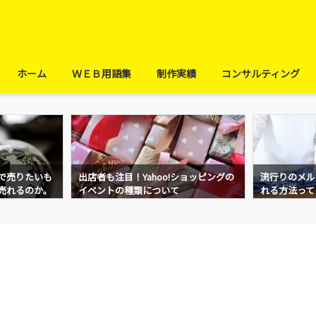
ホーム
ＷＥＢ用語集
制作実績
コンサルティング
で売りたいも
出店者も注目！Yahoo!ショッピングの
流行りのメル
売れるのか。
イベントの種類について
れる方法って