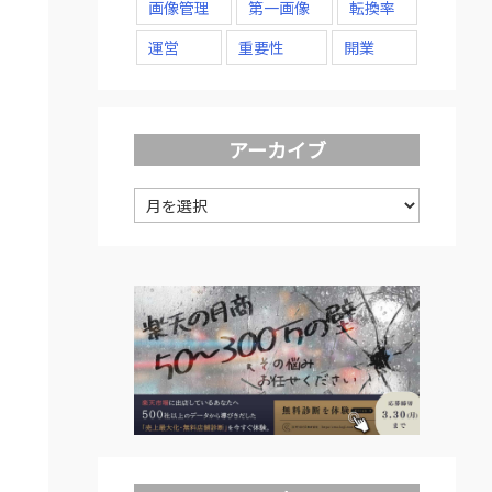
画像管理
第一画像
転換率
運営
重要性
開業
アーカイブ
ア
ー
カ
イ
ブ