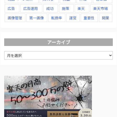
広告
広告運用
成功
施策
楽天
楽天市場
画像管理
第一画像
転換率
運営
重要性
開業
アーカイブ
ア
ー
カ
イ
ブ