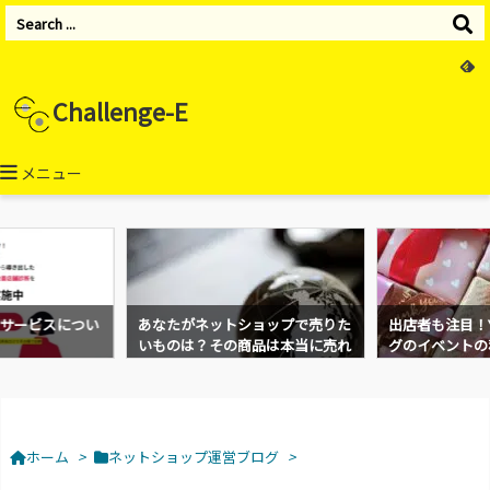
Challenge-E
メニュー
サービスについ
あなたがネットショップで売りた
出店者も注目！Y
いものは？その商品は本当に売れ
グのイベントの
るのか。
ホーム
>
ネットショップ運営ブログ
>